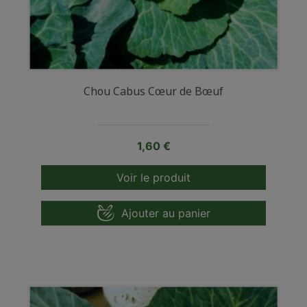
Chou Cabus Cœur de Bœuf
Prix
1,60 €
Voir le produit
Ajouter au panier