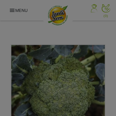

MENU
(0)