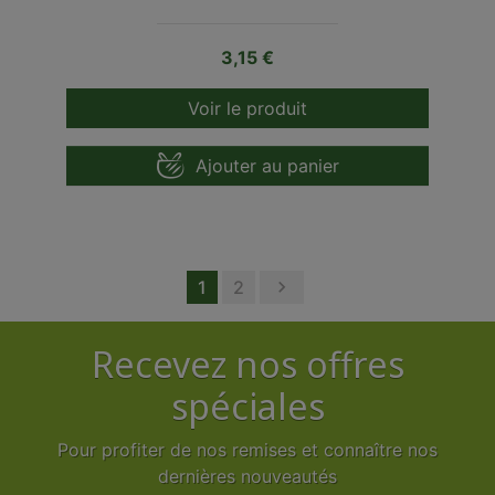
Prix
3,15 €
Voir le produit
Ajouter au panier
Suivant
1
2

Recevez nos offres
spéciales
Pour profiter de nos remises et connaître nos
dernières nouveautés