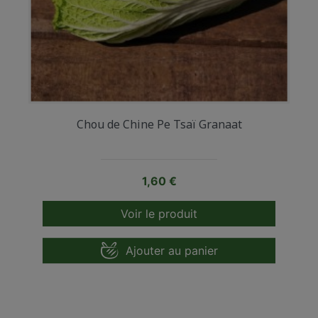
Chou de Chine Pe Tsaï Granaat
Prix
1,60 €
Voir le produit
Ajouter au panier