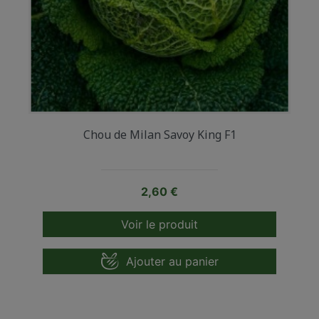
Chou de Milan Savoy King F1
Prix
2,60 €
Voir le produit
Ajouter au panier