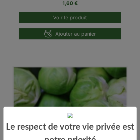
Prix
1,60 €
Voir le produit
Ajouter au panier
Le respect de votre vie privée est
notre priorité