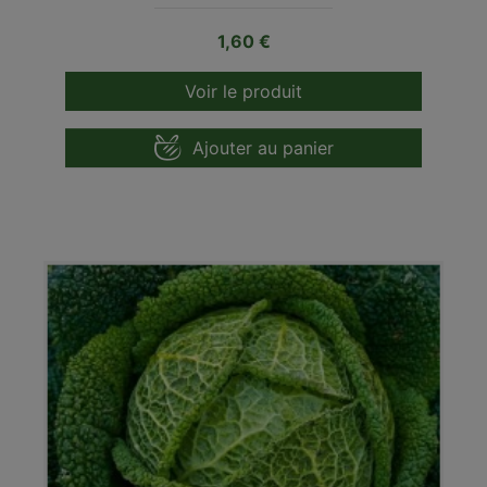
Prix
1,60 €
Voir le produit
Ajouter au panier