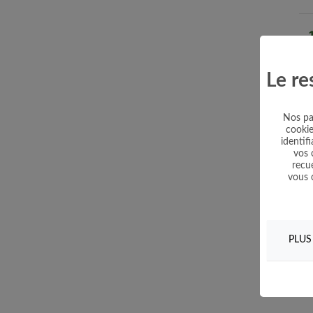
Le re
Nos par
cookie
identif
vos 
recue
vous 
PLUS