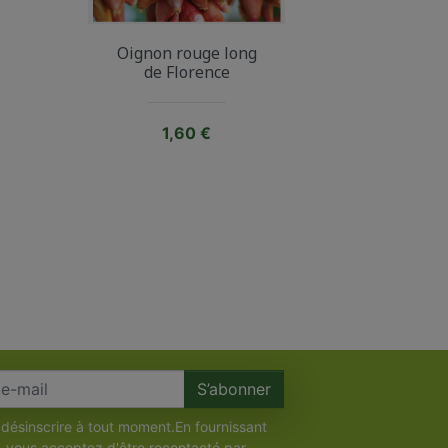
Oignon rouge long
de Florence
Prix
1,60 €
S’abonner
désinscrire à tout moment.En fournissant
, vous acceptez d'être recontacté par