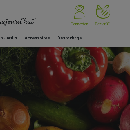
'aujourd'hui"
Connexion
Panier
(0)
en Jardin
Accessoires
Destockage