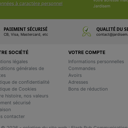
données à caractère personnel
Jardisem
PAIEMENT SÉCURISÉ
QUALITÉ DU S
CB, Visa, Mastercard, etc
contact@jardisem.
TRE SOCIÉTÉ
VOTRE COMPTE
tions légales
Informations personnelles
ditions générales de
Commandes
tes
Avoirs
tique de confidentialité
Adresses
itique de Cookies
Bons de réduction
e histoire, nos valeurs
ement sécurisé
raison
s contacter
© 2026 -
création du site web
:
Flash Pub Communication