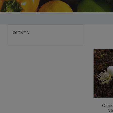
OIGNON
Oigno
Va