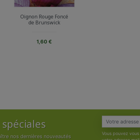
Oignon Rouge Foncé
de Brunswick
Prix
1,60 €
 spéciales
Vous pouvez vous 
aître nos dernières nouveautés
votre adresse mail