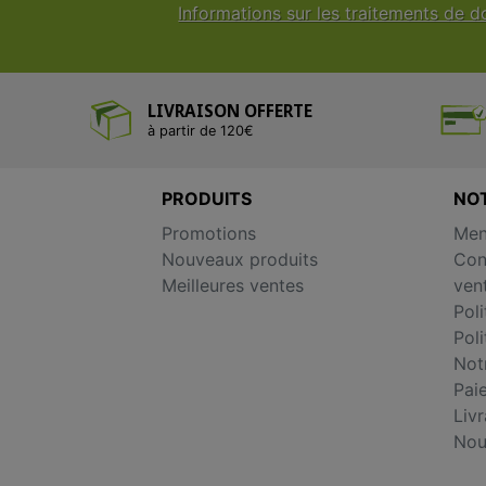
Informations sur les traitements de 
LIVRAISON OFFERTE
à partir de 120€
PRODUITS
NO
Promotions
Men
Nouveaux produits
Con
Meilleures ventes
ven
Poli
Pol
Notr
Pai
Liv
Nou