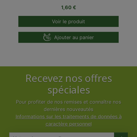
Prix
1,60 €
Voir le produit
Ajouter au panier
Recevez nos offres
spéciales
Pour profiter de nos remises et connaître nos
dernières nouveautés
Informations sur les traitements de données à
caractère personnel