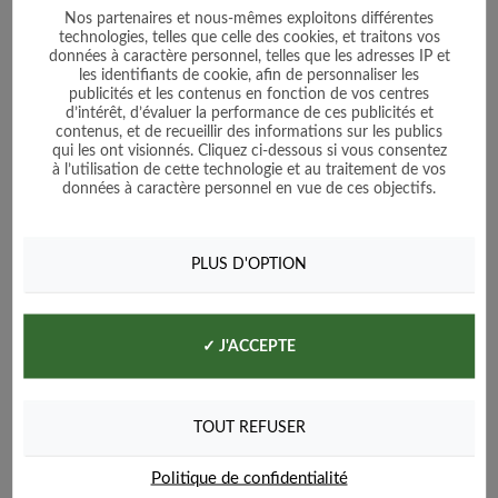
Nos partenaires et nous-mêmes exploitons différentes
technologies, telles que celle des cookies, et traitons vos
données à caractère personnel, telles que les adresses IP et
les identifiants de cookie, afin de personnaliser les
publicités et les contenus en fonction de vos centres
d’intérêt, d’évaluer la performance de ces publicités et
contenus, et de recueillir des informations sur les publics
qui les ont visionnés. Cliquez ci-dessous si vous consentez
Mâche Match
à l’utilisation de cette technologie et au traitement de vos
données à caractère personnel en vue de ces objectifs.
Prix
1,60 €
PLUS D'OPTION
Voir le produit
✓ J'ACCEPTE
Ajouter au panier
TOUT REFUSER
Politique de confidentialité