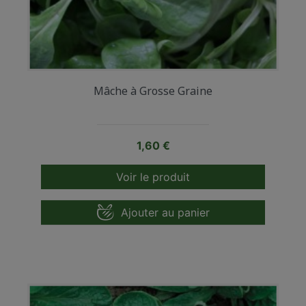
Mâche à Grosse Graine
Prix
1,60 €
Voir le produit
Ajouter au panier