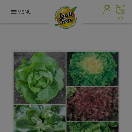

MENU
(0)