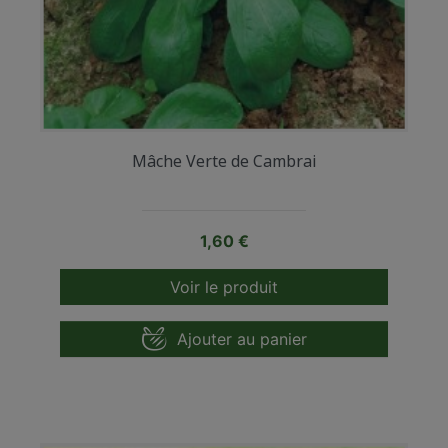
Mâche Verte de Cambrai
Prix
1,60 €
Voir le produit
Ajouter au panier