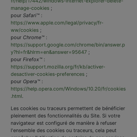
fr/help/17442/windows-internet-explorer-delete-
manage-cookies
;
pour
Safari™
:
https://www.apple.com/legal/privacy/fr-
ww/cookies
;
pour
Chrome™
:
https://support.google.com/chrome/bin/answer.p
y?hl=fr&hlrm=en&answer=95647
;
pour
Firefox™
:
https://support.mozilla.org/fr/kb/activer-
desactiver-cookies-preferences
;
pour
Opera™
:
https://help.opera.com/Windows/10.20/fr/cookies
.html
.
Les cookies ou traceurs permettent de bénéficier
pleinement des fonctionnalités du Site. Si votre
navigateur est configuré de manière à refuser
l'ensemble des cookies ou traceurs, cela peut