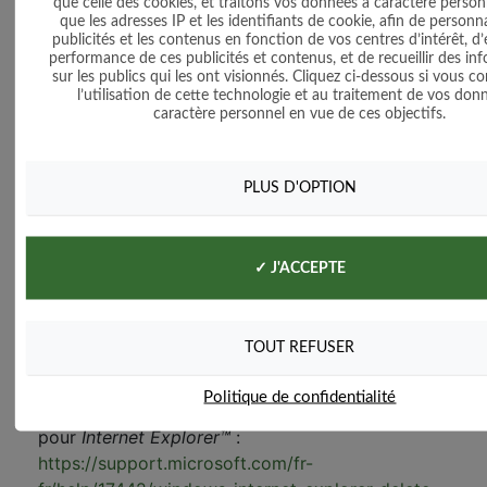
choisir ceux que vous acceptez selon leurs
que celle des cookies, et traitons vos données à caractère personn
que les adresses IP et les identifiants de cookie, afin de personna
émetteurs. Vous pouvez également paramétrer
publicités et les contenus en fonction de vos centres d’intérêt, d’
votre navigateur pour accepter ou refuser au cas
performance de ces publicités et contenus, et de recueillir des in
sur les publics qui les ont visionnés. Cliquez ci-dessous si vous c
par cas les cookies préalablement à leur
l’utilisation de cette technologie et au traitement de vos don
installation. Vous pouvez également
caractère personnel en vue de ces objectifs.
régulièrement supprimer les cookies de votre
terminal via votre navigateur. N’oubliez pas de
paramétrer l’ensemble des navigateurs de vos
PLUS D'OPTION
différents terminaux (tablettes, smartphones,
ordinateurs etc.). Pour la gestion des cookies et
de vos choix, la configuration de chaque
✓ J'ACCEPTE
navigateur est différente. Elle est décrite dans le
menu d'aide de votre navigateur, qui vous
permettra de savoir de quelle manière modifier
TOUT REFUSER
vos souhaits en matière de cookies. À titre
d’exemple :
Politique de confidentialité
pour
Internet Explorer™
:
https://support.microsoft.com/fr-