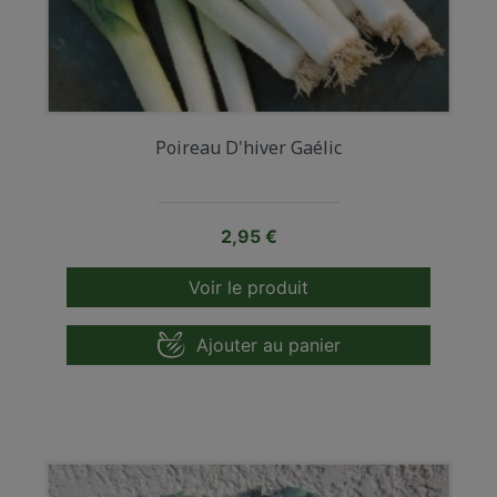
Poireau D'hiver Gaélic
Prix
2,95 €
Voir le produit
Ajouter au panier