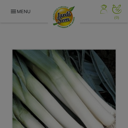

MENU
(0)