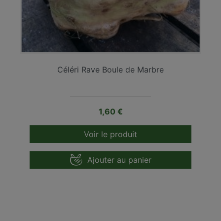
Céléri Rave Boule de Marbre
Prix
1,60 €
Voir le produit
Ajouter au panier