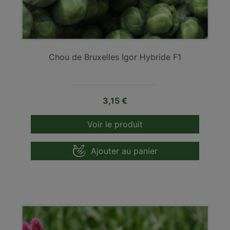
Chou de Bruxelles Igor Hybride F1
Prix
3,15 €
Voir le produit
Ajouter au panier