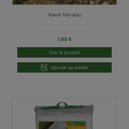
Navet Marteau
Prix
1,60 €
Voir le produit
Ajouter au panier