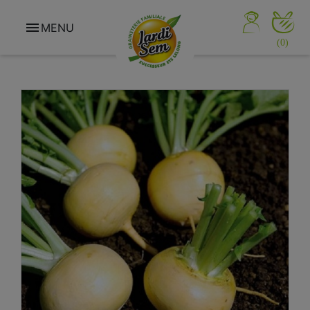

MENU
(0)