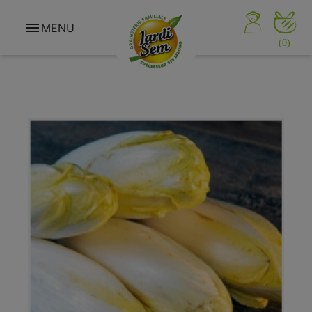

MENU
(0)