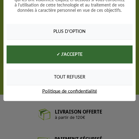
spéciales
à l’utilisation de cette technologie et au traitement de vos
données à caractère personnel en vue de ces objectifs.
Pour profiter de nos remises et connaître nos
dernières nouveautés
PLUS D'OPTION
Informations sur les traitements de données à
caractère personnel
✓ J'ACCEPTE
ok
Vous pouvez vous désinscrire à tout moment.En
fournissant votre adresse mail, vous acceptez d'être
TOUT REFUSER
recontacté par Jardisem
Politique de confidentialité
LIVRAISON OFFERTE
à partir de 120€
PAIEMENT SÉCURISÉ