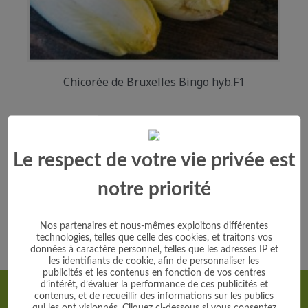
Chicorée de Bruxelles Bingo hyb.F1
Prix
2,95 €
Le respect de votre vie privée est
Voir le produit
notre priorité
Ajouter au panier
Nos partenaires et nous-mêmes exploitons différentes
technologies, telles que celle des cookies, et traitons vos
données à caractère personnel, telles que les adresses IP et
les identifiants de cookie, afin de personnaliser les
publicités et les contenus en fonction de vos centres
d’intérêt, d’évaluer la performance de ces publicités et
Recevez nos offres
contenus, et de recueillir des informations sur les publics
qui les ont visionnés. Cliquez ci-dessous si vous consentez