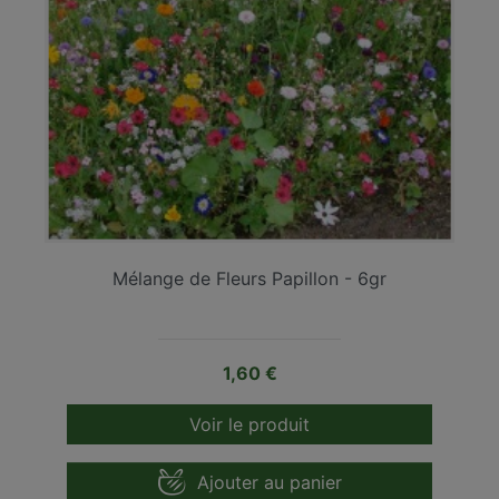
Mélange de Fleurs Papillon - 6gr
Prix
1,60 €
Voir le produit
Ajouter au panier