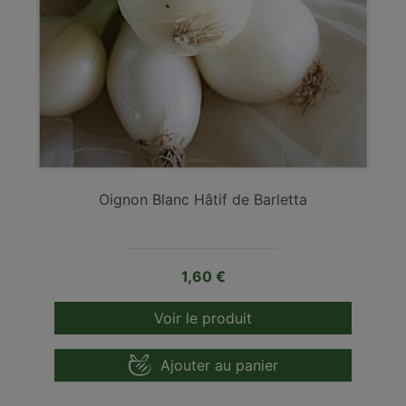
Oignon Blanc Hâtif de Barletta
Prix
1,60 €
Voir le produit
Ajouter au panier