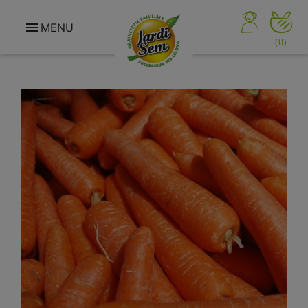

MENU
(0)