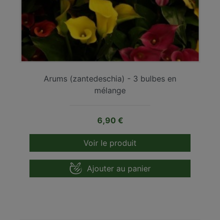
Arums (zantedeschia) - 3 bulbes en
mélange
Prix
6,90 €
Voir le produit
Ajouter au panier