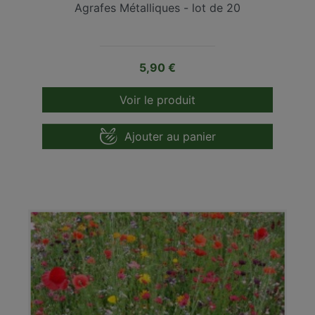
Agrafes Métalliques - lot de 20
Prix
5,90 €
Voir le produit
Ajouter au panier