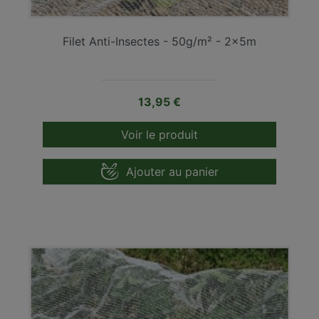
Filet Anti-Insectes - 50g/m² - 2x5m
Prix
13,95 €
Voir le produit
Ajouter au panier