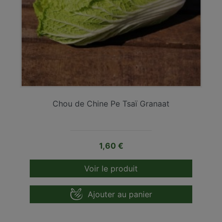
Chou de Chine Pe Tsaï Granaat
Prix
1,60 €
Voir le produit
Ajouter au panier