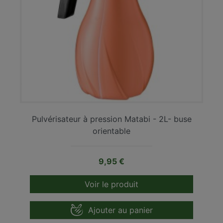
Pulvérisateur à pression Matabi - 2L- buse
orientable
Prix
9,95 €
Voir le produit
Ajouter au panier