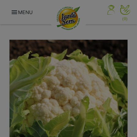

MENU
(0)