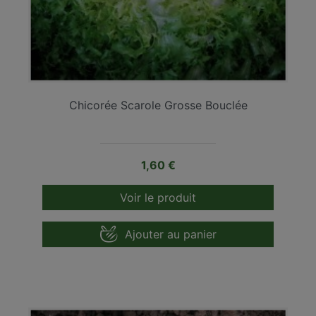
Chicorée Scarole Grosse Bouclée
Prix
1,60 €
Voir le produit
Ajouter au panier