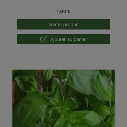
Prix
1,60 €
Voir le produit
Ajouter au panier