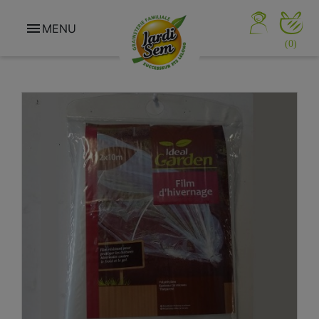

MENU
(0)