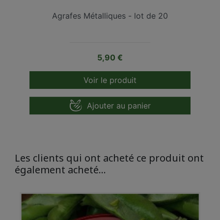
Agrafes Métalliques - lot de 20
Prix
5,90 €
Voir le produit
Ajouter au panier
Les clients qui ont acheté ce produit ont
également acheté...