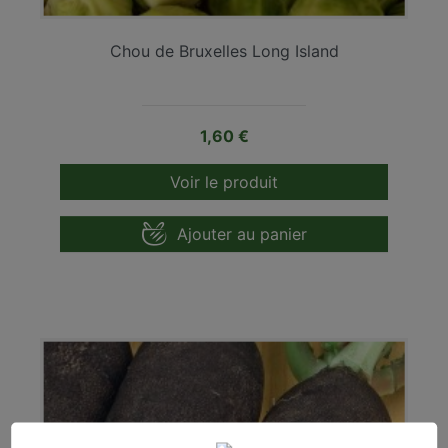
Chou de Bruxelles Long Island
Prix
1,60 €
Voir le produit
Ajouter au panier