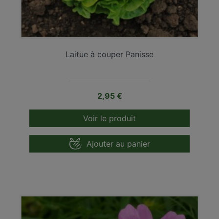
Laitue à couper Panisse
Prix
2,95 €
Voir le produit
Ajouter au panier