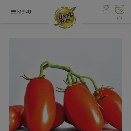

MENU
(0)