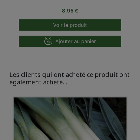
Prix
8,95 €
Voir le produit
Ajouter au panier
Les clients qui ont acheté ce produit ont
également acheté...