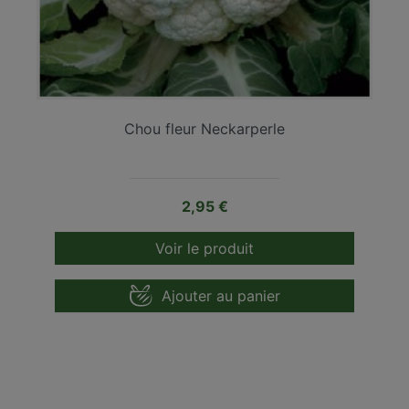
Chou fleur Neckarperle
Prix
2,95 €
Voir le produit
Ajouter au panier