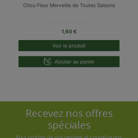
Chou Fleur Merveille de Toutes Saisons
Prix
1,60 €
Voir le produit
Ajouter au panier
Recevez nos offres
spéciales
Pour profiter de nos remises et connaître nos