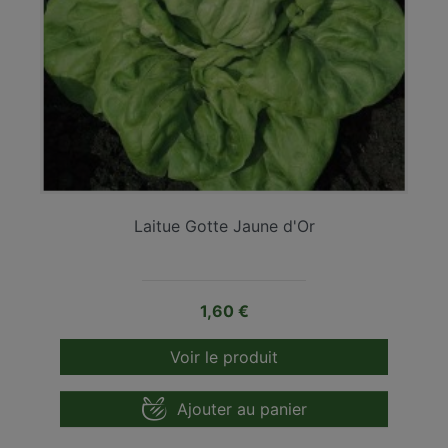
Laitue Gotte Jaune d'Or
Prix
1,60 €
Voir le produit
Ajouter au panier