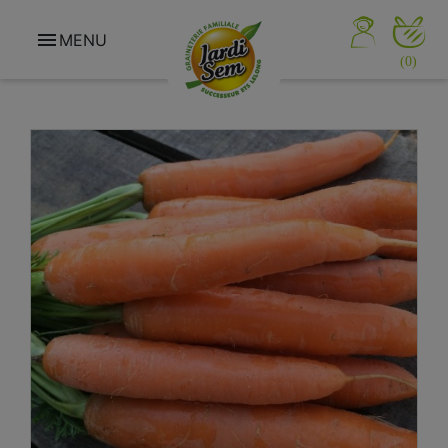

MENU
(0)