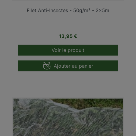
Filet Anti-Insectes - 50g/m² - 2x5m
Prix
13,95 €
Voir le produit
Ajouter au panier