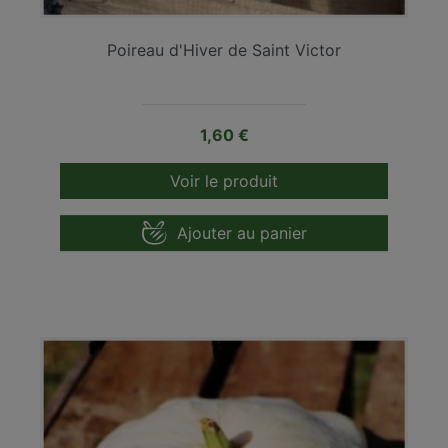
Poireau d'Hiver de Saint Victor
Prix
1,60 €
Voir le produit
Ajouter au panier