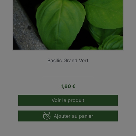
Basilic Grand Vert
Prix
1,60 €
Voir le produit
Ajouter au panier