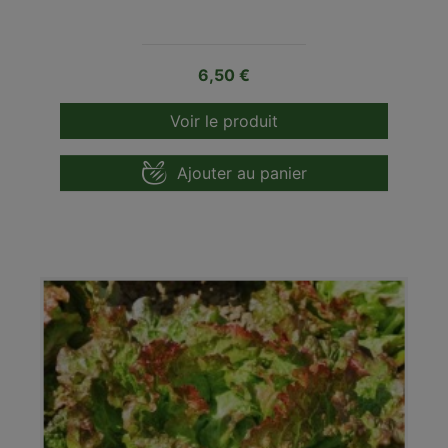
Prix
6,50 €
Voir le produit
Ajouter au panier