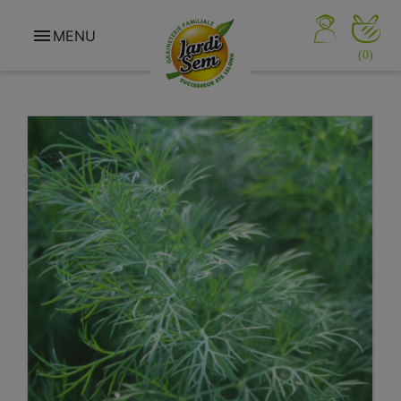

MENU
(0)