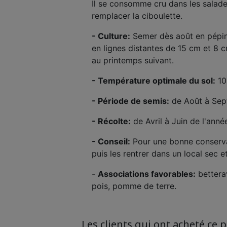
Il se consomme cru dans les salades
remplacer la ciboulette.
- Culture:
Semer dès août en pépiniè
en lignes distantes de 15 cm et 8 c
au printemps suivant.
- Température optimale du sol:
10
- Période de semis:
de Août à Se
- Récolte:
de Avril à Juin de l'anné
- Conseil:
Pour une bonne conservati
puis les rentrer dans un local sec e
-
Associations favorables:
betterav
pois, pomme de terre.
Les clients qui ont acheté ce 