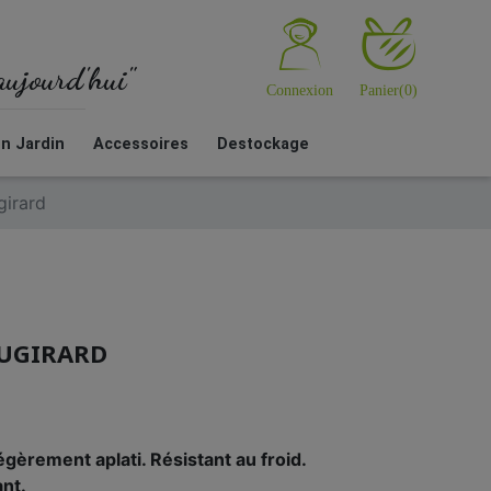
'aujourd'hui"
Connexion
Panier
(0)
en Jardin
Accessoires
Destockage
girard
AUGIRARD
égèrement aplati. Résistant au froid.
ant.