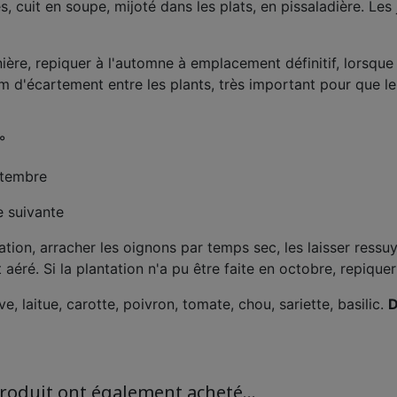
, cuit en soupe, mijoté dans les plats, en pissaladière. Les
re, repiquer à l'automne à emplacement définitif, lorsque l
m d'écartement entre les plants, très important pour que le
°
ptembre
e suivante
on, arracher les oignons par temps sec, les laisser ressuye
t aéré. Si la plantation n'a pu être faite en octobre, repiqu
e, laitue, carotte, poivron, tomate, chou, sariette, basilic.
D
produit ont également acheté...