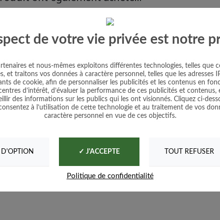
spect de votre vie privée est notre pr
tenaires et nous-mêmes exploitons différentes technologies, telles que c
s, et traitons vos données à caractère personnel, telles que les adresses IP
iants de cookie, afin de personnaliser les publicités et les contenus en fon
centres d’intérêt, d’évaluer la performance de ces publicités et contenus, 
illir des informations sur les publics qui les ont visionnés. Cliquez ci-dess
consentez à l’utilisation de cette technologie et au traitement de vos don
caractère personnel en vue de ces objectifs.
Collection Fleurs (4
Navet de Milan à
sachets +1 gratuit)
Collet Rose
 D'OPTION
TOUT REFUSER
✓ J'ACCEPTE
Politique de confidentialité
Prix
Prix
6,40 €
1,60 €