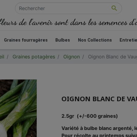

fleurs de l'avenir sont dans les semences d
Graines fourragères
Bulbes
Nos Collections
Entreti
il
Graines potagères
Oignon
Oignon Blanc de Vau
OIGNON BLANC DE V
2.5gr (+/-600 graines)
Variété à bulbe blanc argenté, l
Pour récolte au printemps suiv