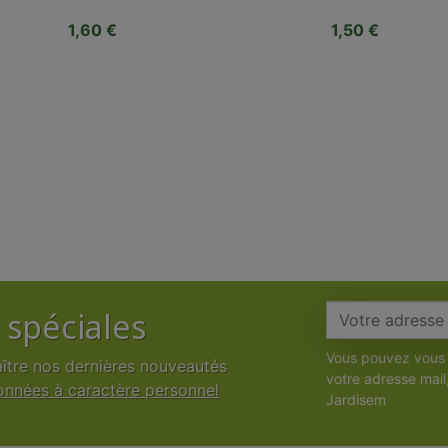
Prix
Prix
1,60 €
1,50 €
 spéciales
Vous pouvez vous 
aître nos dernières nouveautés
votre adresse mail
données à caractère personnel
Jardisem