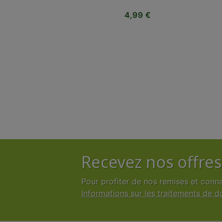
Prix
4,99 €
Recevez nos offres
Pour profiter de nos remises et conn
Informations sur les traitements de 