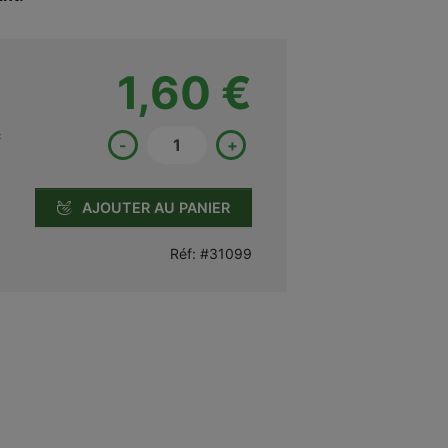
1,60 €
c
-
+
AJOUTER AU PANIER
Réf:
#31099