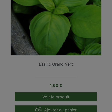
Basilic Grand Vert
Prix
1,60 €
Voir le produit
Ajouter au panier