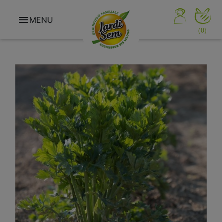

MENU
(0)