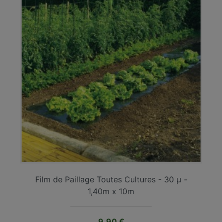
Film de Paillage Toutes Cultures - 30 µ -
1,40m x 10m
Prix
9,90 €