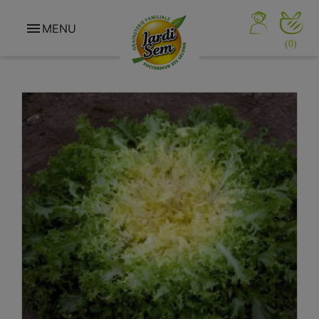

MENU
(0)