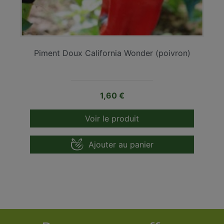
Piment Doux California Wonder (poivron)
Prix
1,60 €
Voir le produit
Ajouter au panier