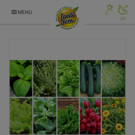

MENU
(0)