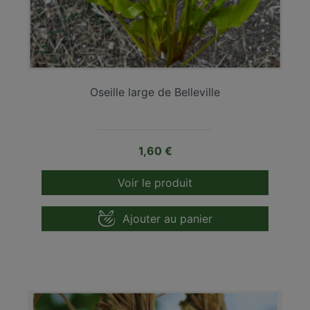
Oseille large de Belleville
Prix
1,60 €
Voir le produit
Ajouter au panier