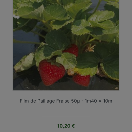
Film de Paillage Fraise 50µ - 1m40 x 10m
Prix
10,20 €