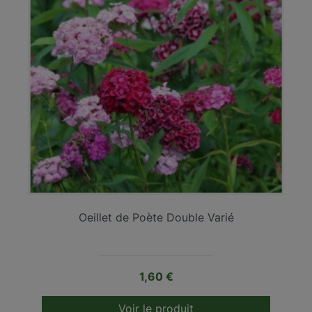
Oeillet de Poète Double Varié
Prix
1,60 €
Voir le produit