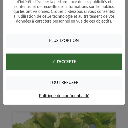
d’intérêt, d’évaluer la performance de ces publicités et
contenus, et de recueillir des informations sur les publics
qui les ont visionnés. Cliquez ci-dessous si vous consentez
à l’utilisation de cette technologie et au traitement de vos
données à caractère personnel en vue de ces objectifs.
Courge Muscade de Provence
PLUS D'OPTION
Prix
1,60 €
✓ J'ACCEPTE
Voir le produit
Ajouter au panier
TOUT REFUSER
Politique de confidentialité