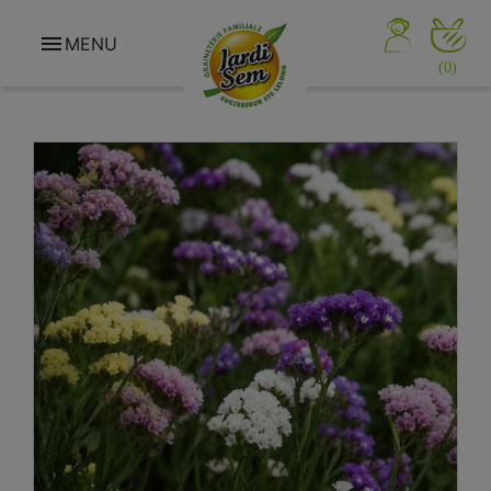

MENU
(0)