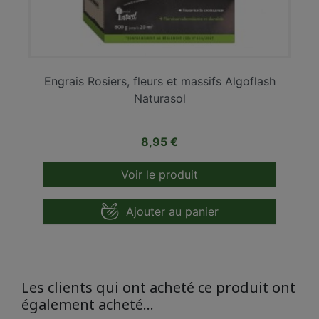
Engrais Rosiers, fleurs et massifs Algoflash
Naturasol
Prix
8,95 €
Voir le produit
Ajouter au panier
Les clients qui ont acheté ce produit ont
également acheté...