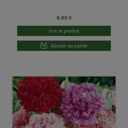
Prix
8,60 €
Voir le produit
Ajouter au panier