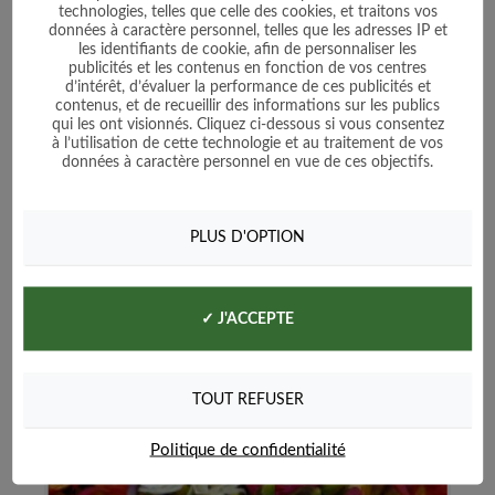
Trèfle Incarnat - 100g
technologies, telles que celle des cookies, et traitons vos
données à caractère personnel, telles que les adresses IP et
les identifiants de cookie, afin de personnaliser les
publicités et les contenus en fonction de vos centres
d’intérêt, d’évaluer la performance de ces publicités et
Prix
4,50 €
contenus, et de recueillir des informations sur les publics
qui les ont visionnés. Cliquez ci-dessous si vous consentez
à l’utilisation de cette technologie et au traitement de vos
Voir le produit
données à caractère personnel en vue de ces objectifs.
Ajouter au panier
PLUS D'OPTION
✓ J'ACCEPTE
PROMO !
TOUT REFUSER
Politique de confidentialité