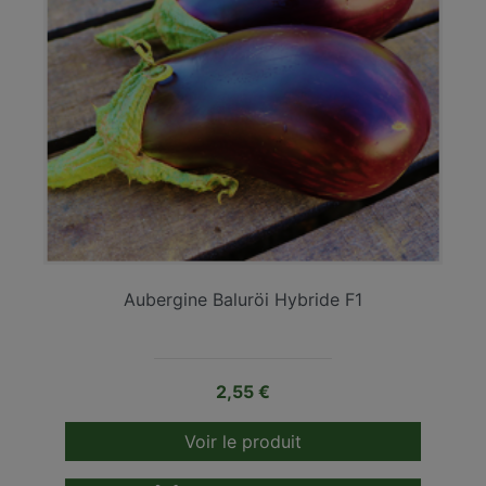
Aubergine Baluröi Hybride F1
Prix
2,55 €
Voir le produit