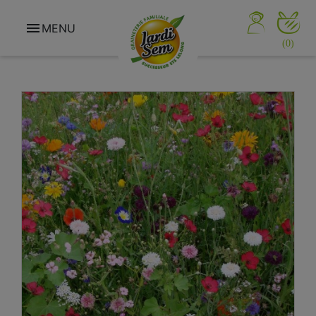

MENU
(0)