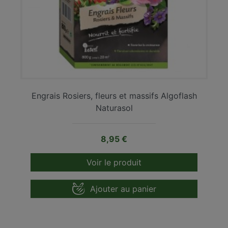
Engrais Rosiers, fleurs et massifs Algoflash
Naturasol
Prix
8,95 €
Voir le produit
Ajouter au panier