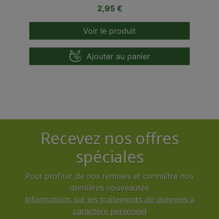
Prix
2,95 €
Voir le produit
Ajouter au panier
Recevez nos offres
spéciales
Pour profiter de nos remises et connaître nos
dernières nouveautés
Informations sur les traitements de données à
caractère personnel