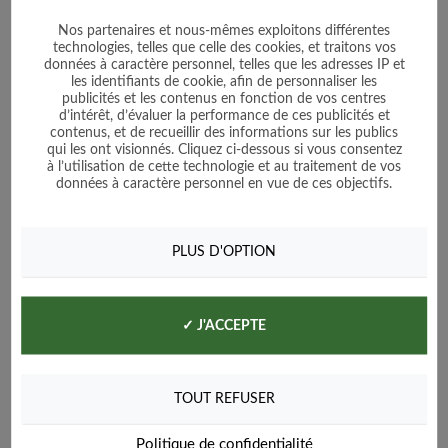
Nos partenaires et nous-mêmes exploitons différentes
technologies, telles que celle des cookies, et traitons vos
données à caractère personnel, telles que les adresses IP et
Céléri Branche d'Elne
les identifiants de cookie, afin de personnaliser les
publicités et les contenus en fonction de vos centres
d’intérêt, d’évaluer la performance de ces publicités et
contenus, et de recueillir des informations sur les publics
qui les ont visionnés. Cliquez ci-dessous si vous consentez
Prix
1,60 €
à l’utilisation de cette technologie et au traitement de vos
données à caractère personnel en vue de ces objectifs.
Voir le produit
PLUS D'OPTION
Ajouter au panier
✓ J'ACCEPTE
TOUT REFUSER
Politique de confidentialité