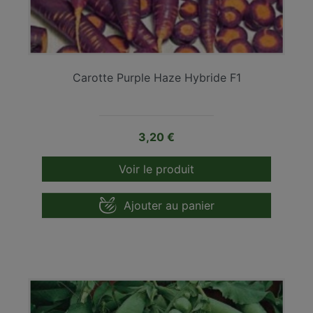
Carotte Purple Haze Hybride F1
Prix
3,20 €
Voir le produit
Ajouter au panier