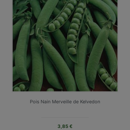
Pois Nain Merveille de Kelvedon
Prix
3,85 €