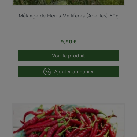
Mélange de Fleurs Mellifères (Abeilles) 50g
Prix
9,90 €
Voir le produit
Ajouter au panier