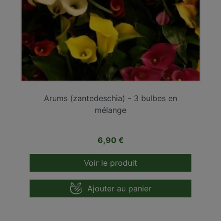
Arums (zantedeschia) - 3 bulbes en
mélange
Prix
6,90 €
Voir le produit
Ajouter au panier