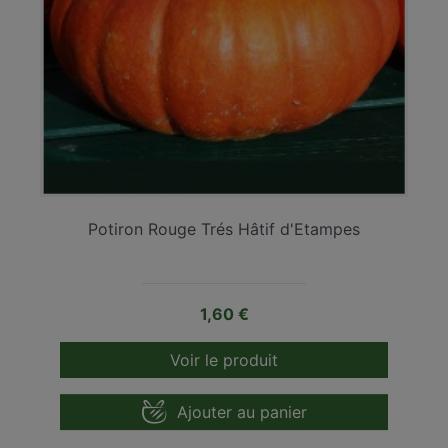
Potiron Rouge Trés Hâtif d'Etampes
Prix
1,60 €
Voir le produit
Ajouter au panier