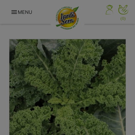

MENU
(0)