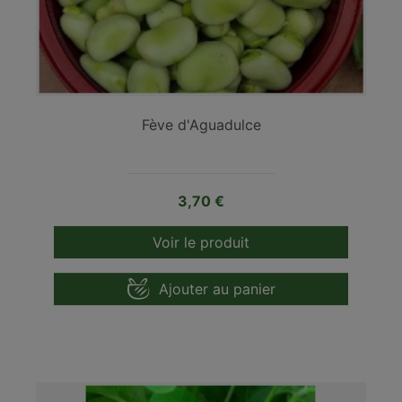
Fève d'Aguadulce
Prix
3,70 €
Voir le produit
Ajouter au panier